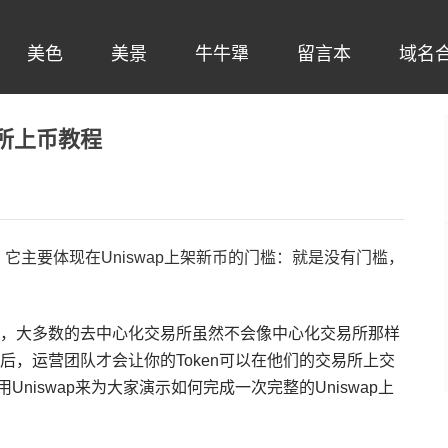
美色
美景
牛牛犟
留言本
域名
易所上币教程
其一大特性，它主要体现在Uniswap上架新币的门槛：就是没有门槛，
，大多数的去中心化交易所虽然不会像中心化交易所那样
，运营团队才会让你的Token可以在他们的交易所上交
用Uniswap来为大家演示如何完成一次完整的Uniswap上