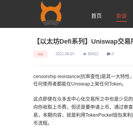
首页
杂谈
【以太坊Defi系列】Uniswap交
nnj
2021-06-07
80422
0
censorship resistance(抗审查性)是
任何使用者都能在Uniswap上架任何Token。
这点即使在众多去中心化交易所之中也是少见的
向你收取上币费，但还是要申请上币、通过审查后
易，本期内容，就是利用TokenPocket钱包来利
币流程。