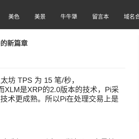
美色
美景
牛牛犟
留言本
域名
0的新篇章
太坊 TPS 为 15 笔/秒，
/秒，而XLM是XRP的2.0版本的技术，Pi采
它技术更成熟。所以Pi在处理交易上是