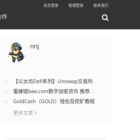
会员登录
管理登录
联系我们
合作
nnj
【以太坊Defi系列】Uniswap交易所上币教程
蜜蜂链bee.com数字加密货币 推荐码nongchang
GoldCash（GOLD）钱包及挖矿教程
更多文章 >